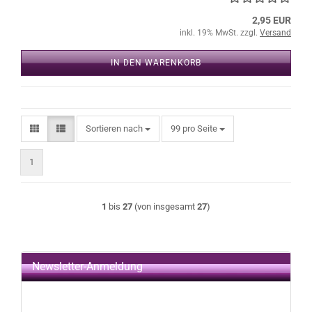
2,95 EUR
inkl. 19% MwSt. zzgl.
Versand
IN DEN WARENKORB
Sortieren nach
pro Seite
Sortieren nach
99 pro Seite
1
1
bis
27
(von insgesamt
27
)
Newsletter-Anmeldung