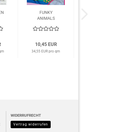
EN
FUNKY
ANIMALS
H
ARTY'S GUTTA-
SEIDENTUCH
55x55cm...
R
10,45 EUR
 qm
34,55 EUR pro qm
WIDERRUFRECHT
t
Vertrag widerrufen