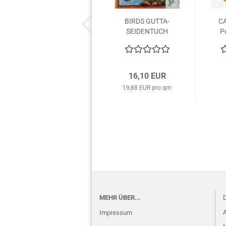
BIRDS GUTTA-
CA
SEIDENTUCH
P
90x90cm
Ponge 5
Konturen...
16,10 EUR
19,88 EUR pro qm
MEHR ÜBER...
D
A
Impressum