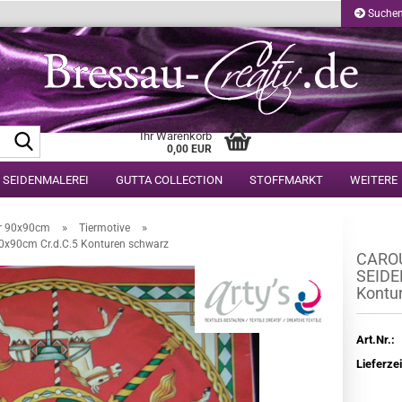
Suche
Suche...
Ihr Warenkorb
0,00 EUR
 SEIDENMALEREI
GUTTA COLLECTION
STOFFMARKT
WEITERE
»
»
r 90x90cm
Tiermotive
90cm Cr.d.C.5 Konturen schwarz
CAROU
SEIDE
Kontu
Art.Nr.:
Lieferzei