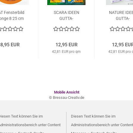
T Fensterbild
SCARA IDEEN
NATURE IDE
onge 8 25 cm
GUTTA-
GUTTA-
rund
SEIDENTUCH
SEIDENTUC
Konturen...
55x55cm
55x55cm
Ponge...
Ponge...
8,95 EUR
12,95 EUR
12,95 EU
42,81 EUR pro qm
42,81 EUR pro
Mobile Ansicht
© Bressau-Creativ.de
iesen Text können Sie im
Diesen Text können Sie im
dministrationsbereich unter Content
Administrationsbereich unter Conten