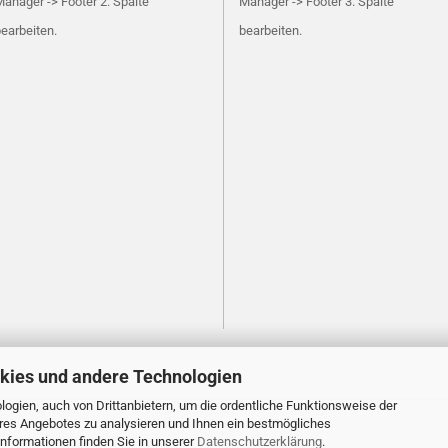
anager -> Footer 2. Spalte
Manager -> Footer 3. Spalte
earbeiten.
bearbeiten.
kies und andere Technologien
ogien, auch von Drittanbietern, um die ordentliche Funktionsweise der
res Angebotes zu analysieren und Ihnen ein bestmögliches
Webshop
by Gambio.de © 2026
Informationen finden Sie in unserer
Datenschutzerklärung
.